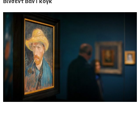
Βίνσεντ Βαν Γκογκ