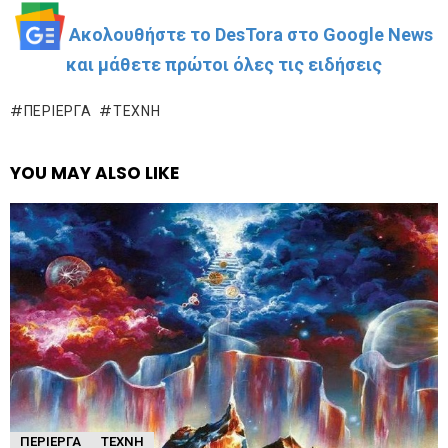
Ακολουθήστε το DesTora στο Google News
και μάθετε πρώτοι όλες τις ειδήσεις
ΠΕΡΊΕΡΓΑ
ΤΈΧΝΗ
YOU MAY ALSO LIKE
ΠΕΡΊΕΡΓΑ
ΤΈΧΝΗ