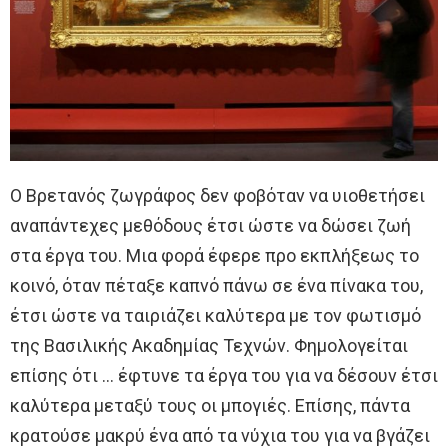
Ο Βρετανός ζωγράφος δεν φοβόταν να υιοθετήσει
αναπάντεχες μεθόδους έτσι ώστε να δώσει ζωή
στα έργα του. Μια φορά έφερε προ εκπλήξεως το
κοινό, όταν πέταξε καπνό πάνω σε ένα πίνακα του,
έτσι ώστε να ταιριάζει καλύτερα με τον φωτισμό
της Βασιλικής Ακαδημίας Τεχνών. Φημολογείται
επίσης ότι … έφτυνε τα έργα του για να δέσουν έτσι
καλύτερα μεταξύ τους οι μπογιές. Επίσης, πάντα
κρατούσε μακρύ ένα από τα νύχια του για να βγάζει