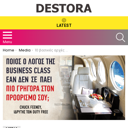
LATEST
S
Menu
You are here:
Home
Media
10 βασικές αρχές για την ζωή από τον Chuck Feeney, τον ιδρυτή της αυτοκρατορίας των Duty Free