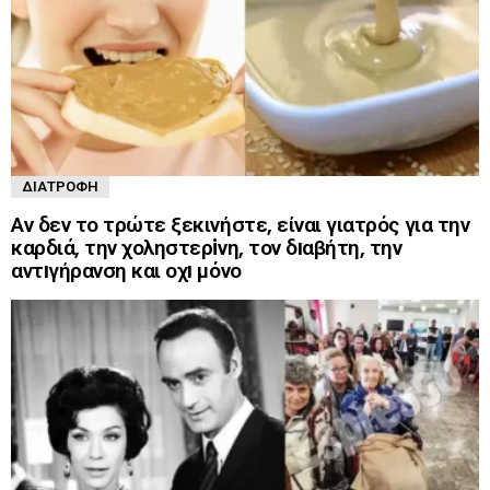
ΔΙΑΤΡΟΦΉ
Αν δεν το τρώτε ξεκινήστε, είναι γιατρός για την
καρδιά, την χοληστερiνη, τον δıαβήτη, την
αντıγήρανση και οχı μόνο