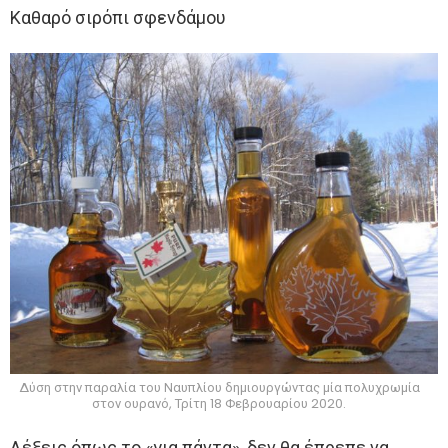
Καθαρό σιρόπι σφενδάμου
Δύση στην παραλία του Ναυπλίου δημιουργώντας μία πολυχρωμία
στον ουρανό, Τρίτη 18 Φεβρουαρίου 2020.
Λέξεις όπως το «για πάντα», δεν θα έπρεπε να