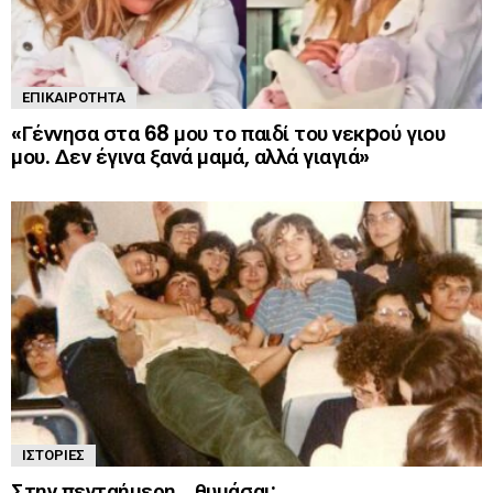
ΕΠΙΚΑΙΡΌΤΗΤΑ
«Γέννησα στα 68 μου το παιδί του νεκpού γιου
μου. Δεν έγινα ξανά μαμά, αλλά γιαγιά»
ΙΣΤΟΡΊΕΣ
Στην πενταήμερη… θυμάσαι;