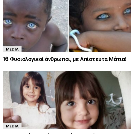
MEDIA
16 Φυσιολογικοί άνθρωποι, με Απίστευτα Μάτια!
MEDIA